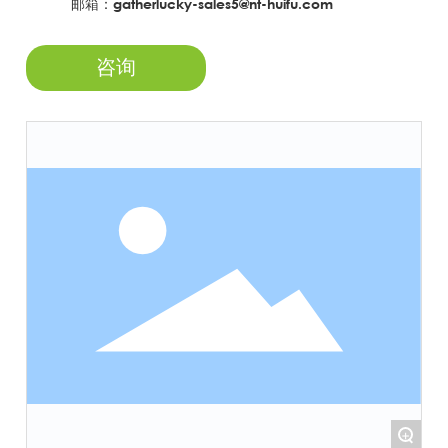
邮箱：gatherlucky-sales5@nt-huifu.com
咨询
+