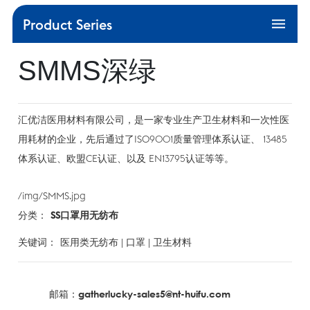
Product Series
产品中心
SMMS深绿
生产工艺
售后服务
汇优洁医用材料有限公司，是一家专业生产卫生材料和一次性医
媒体资讯
用耗材的企业，先后通过了ISO9001质量管理体系认证、 13485
体系认证、欧盟CE认证、以及 EN13795认证等等。
VR
/img/SMMS.jpg
联系我们
分类：
SS口罩用无纺布
关键词：
医用类无纺布 | 口罩 | 卫生材料
邮箱：gatherlucky-sales5@nt-huifu.com