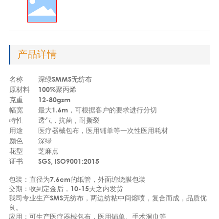
产品详情
名称
深绿SMMS无纺布
原材料
100%聚丙烯
克重
12-80gsm
幅宽
最大1.6m，可根据客户的要求进行分切
特性
透气，抗菌，耐撕裂
用途
医疗器械包布，医用铺单等一次性医用耗材
颜色
深绿
花型
芝麻点
证书
SGS, ISO9001:2015
包装：直径为7.6cm的纸管，外面缠绕膜包装
交期：收到定金后，10-15天之内发货
我司专业生产SMS无纺布，两边纺粘中间熔喷，复合而成，品质优
良。
应用：可生产医疗器械包布，医用铺单、手术洞巾等