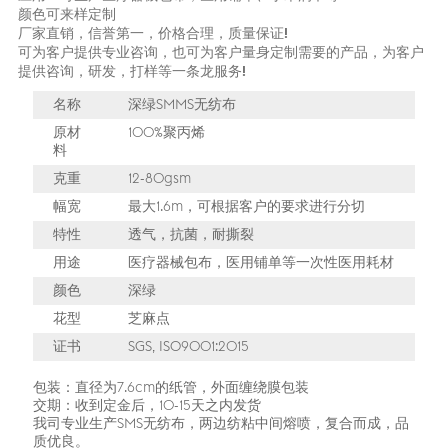
颜色可来样定制
厂家直销，信誉第一，价格合理，质量保证!
可为客户提供专业咨询，也可为客户量身定制需要的产品，为客户
提供咨询，研发，打样等一条龙服务!
名称
深绿SMMS无纺布
原材
100%聚丙烯
料
克重
12-80gsm
幅宽
最大1.6m，可根据客户的要求进行分切
特性
透气，抗菌，耐撕裂
用途
医疗器械包布，医用铺单等一次性医用耗材
颜色
深绿
花型
芝麻点
证书
SGS, ISO9001:2015
包装：直径为7.6cm的纸管，外面缠绕膜包装
交期：收到定金后，10-15天之内发货
我司专业生产SMS无纺布，两边纺粘中间熔喷，复合而成，品
质优良。